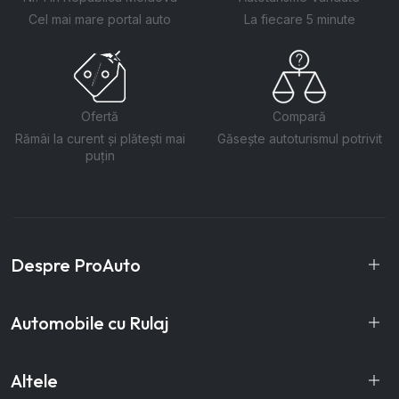
Cel mai mare portal auto
La fiecare 5 minute
Ofertă
Compară
Rămâi la curent și plătești mai
Găsește autoturismul potrivit
puțin
Despre ProAuto
Automobile cu Rulaj
Altele