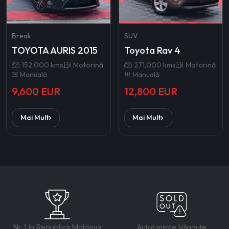
Break
SUV
TOYOTA AURIS 2015
Toyota Rav 4
152,000 kms
Motorină
271,000 kms
Motorină
Manuală
Manuală
9,600 EUR
12,800 EUR
Mai Mult
Mai Mult
Nr. 1 în Republica Moldova
Autoturisme Vândute