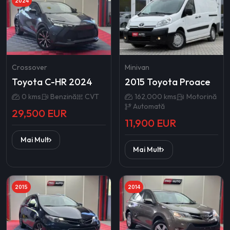
2024
Crossover
Minivan
Toyota C-HR 2024
2015 Toyota Proace
0 kms
Benzină
CVT
162,000 kms
Motorină
Automată
29,500 EUR
11,900 EUR
Mai Mult
Mai Mult
2015
2014