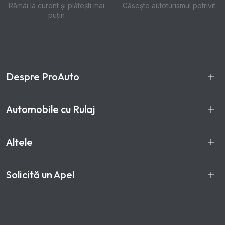
Rămâi la curent și plătești mai
Găsește autoturismul potrivit
puțin
Despre ProAuto
Automobile cu Rulaj
Altele
Solicită un Apel