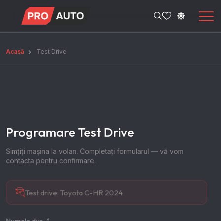
Acasă
Test Drive
Programare Test Drive
Simțiți mașina la volan. Completați formularul — vă vom
contacta pentru confirmare.
Test drive:
Toyota C-HR 2024