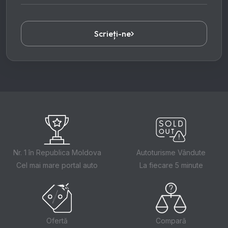
Scrieți-ne
Nr. 1 în Republica Moldova
Autoturisme Vândute
Cel mai mare portal auto
La fiecare 5 minute
Ofertă
Compară