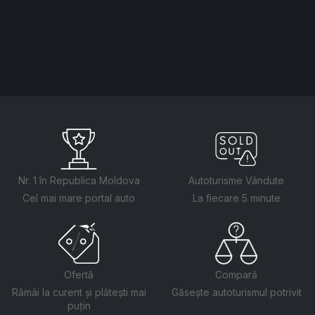
Nr. 1 în Republica Moldova
Autoturisme Vândute
Cel mai mare portal auto
La fiecare 5 minute
Ofertă
Compară
Rămâi la curent și plătești mai
Găsește autoturismul potrivit
puțin