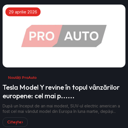
29 aprilie 2026
Noutăți ProAuto
Tesla Model Y revine în topul vânzărilor
europene: cel mai p......
După un început de an mai modest, SUV-ul electric american a
fost cel mai vândut model din Europa în luna martie, depăși...
Citește