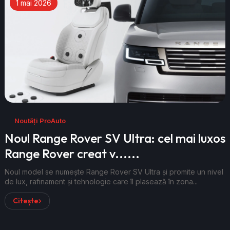
1 mai 2026
Noutăți ProAuto
Noul Range Rover SV Ultra: cel mai luxos
Range Rover creat v......
Noul model se numește Range Rover SV Ultra și promite un nivel
de lux, rafinament și tehnologie care îl plasează în zona...
Citește