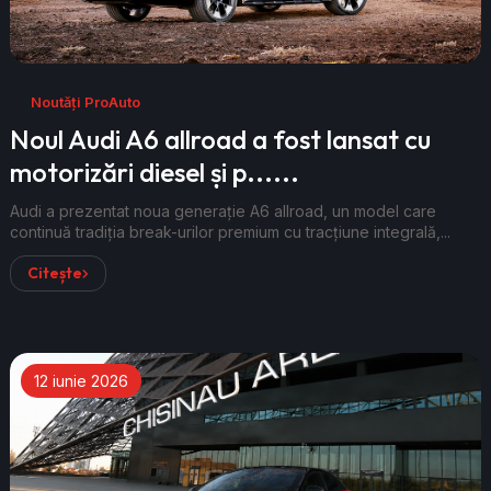
Noutăți ProAuto
Noul Audi A6 allroad a fost lansat cu
motorizări diesel și p......
Audi a prezentat noua generație A6 allroad, un model care
continuă tradiția break-urilor premium cu tracțiune integrală,...
Citește
12 iunie 2026