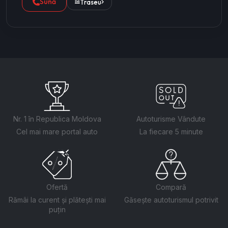
Sună
Traseu
Nr. 1 în Republica Moldova
Autoturisme Vândute
Cel mai mare portal auto
La fiecare 5 minute
Ofertă
Compară
Rămâi la curent și plătești mai
Găsește autoturismul potrivit
puțin