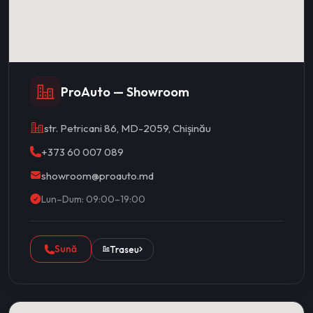
ProAuto — Showroom
str. Petricani 86, MD-2059, Chișinău
+373 60 007 089
showroom@proauto.md
Lun–Dum: 09:00–19:00
Sună
Traseu