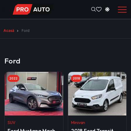
Acasă
Ford
Ford
2022
2018
SUV
Minivan
Ford Mustang Mach-
2018 Ford Transit