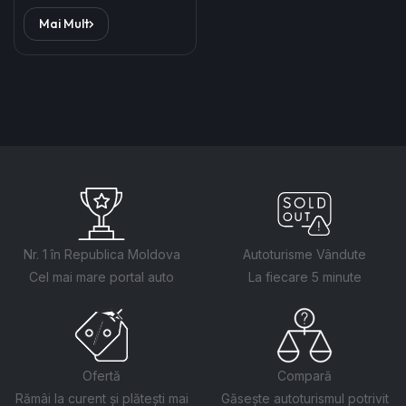
Mai Mult
Nr. 1 în Republica Moldova
Autoturisme Vândute
Cel mai mare portal auto
La fiecare 5 minute
Ofertă
Compară
Rămâi la curent și plătești mai
Găsește autoturismul potrivit