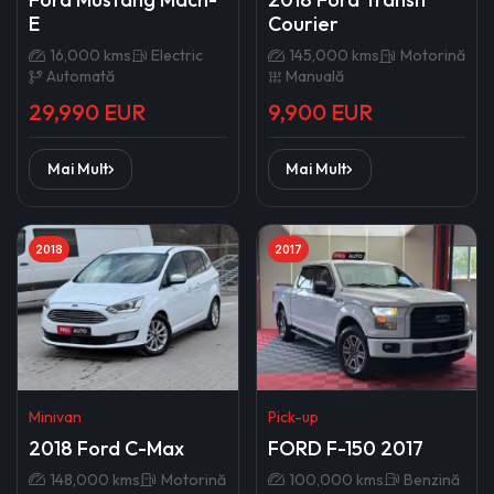
E
Courier
16,000 kms
Electric
145,000 kms
Motorină
Automată
Manuală
29,990 EUR
9,900 EUR
Mai Mult
Mai Mult
2018
2017
Minivan
Pick-up
2018 Ford C-Max
FORD F-150 2017
148,000 kms
Motorină
100,000 kms
Benzină