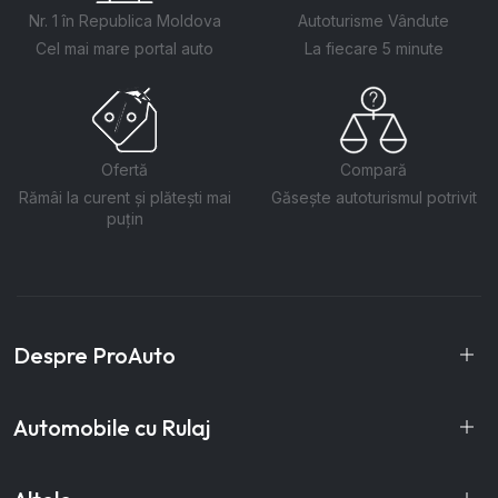
Nr. 1 în Republica Moldova
Autoturisme Vândute
Cel mai mare portal auto
La fiecare 5 minute
Ofertă
Compară
Rămâi la curent și plătești mai
Găsește autoturismul potrivit
puțin
Despre ProAuto
Automobile cu Rulaj