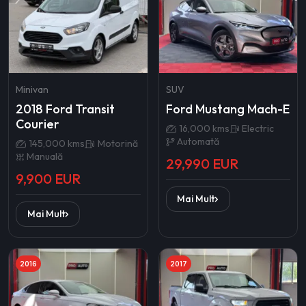
Minivan
SUV
2018 Ford Transit
Ford Mustang Mach-E
Courier
16,000 kms
Electric
Automată
145,000 kms
Motorină
Manuală
29,990 EUR
9,900 EUR
Mai Mult
Mai Mult
2016
2017