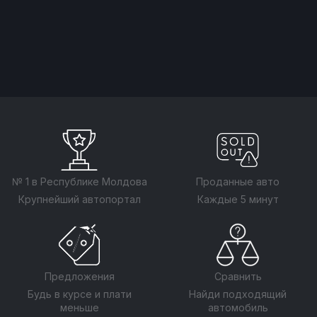
№ 1 в Республике Молдова
Проданные авто
Крупнейший автопортал
Каждые 5 минут
Предложения
Сравнить
Будь в курсе и плати
Найди подходящий
меньше
автомобиль