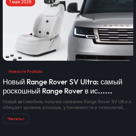
1 мая 2026
Новости ProAuto
Новый Range Rover SV Ultra: самый
роскошный Range Rover в ис......
Новый автомобиль получил название Range Rover SV Ultra и
обещает уровень роскоши, утонченности и технологий,
который выв...
Читать