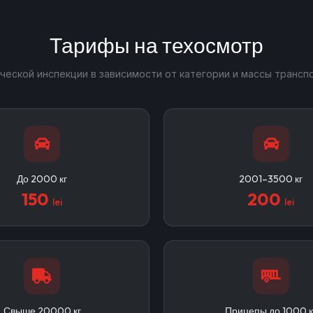
Тарифы на техосмотр
ческой инспекции в зависимости от категории и массы трансп
До 2000 кг
2001–3500 кг
150
200
lei
lei
Свыше 20000 кг
Прицепы до 1000 к