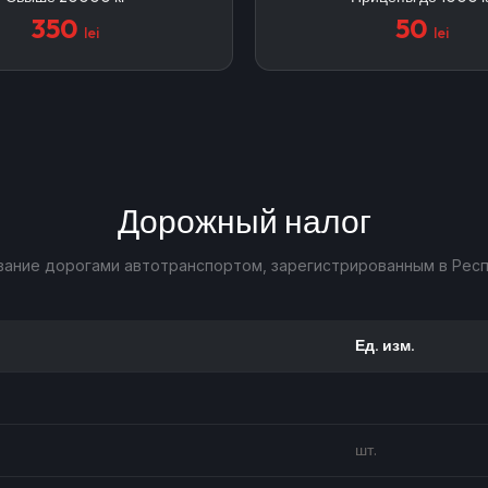
350
50
lei
lei
Дорожный налог
ование дорогами автотранспортом, зарегистрированным в Рес
Ед. изм.
шт.