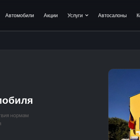
Автомобили
Акции
Услуги
Автосалоны
К
мобиля
твия нормам
я