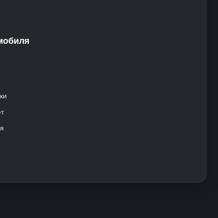
мобиля
ки
ет
ля