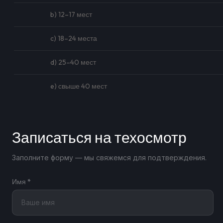
b) 12–17 мест
c) 18–24 места
d) 25–40 мест
e) свыше 40 мест
Записаться на техосмотр
Заполните форму — мы свяжемся для подтверждения.
Имя *