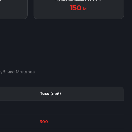
150
lei
публике Молдова
Taxa (лей)
300