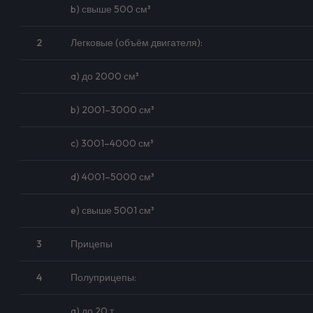
b) свыше 500 см³
2
Легковые (объём двигателя):
a) до 2000 см³
b) 2001–3000 см³
c) 3001–4000 см³
d) 4001–5000 см³
e) свыше 5001 см³
3
Прицепы
4
Полуприцепы:
a) до 20 т