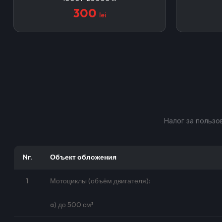
300
lei
Налог за польз
Nr.
Объект обложения
1
Мотоциклы (объём двигателя):
a) до 500 см³