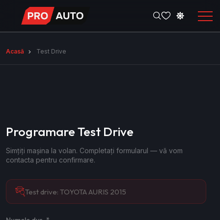
Acasă
Test Drive
Programare Test Drive
Simțiți mașina la volan. Completați formularul — vă vom
contacta pentru confirmare.
Test drive:
TOYOTA AURIS 2015