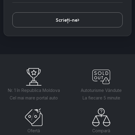
Scrieți-ne
Nr. 1 în Republica Moldova
Autoturisme Vândute
Cel mai mare portal auto
La fiecare 5 minute
Ofertă
Compară