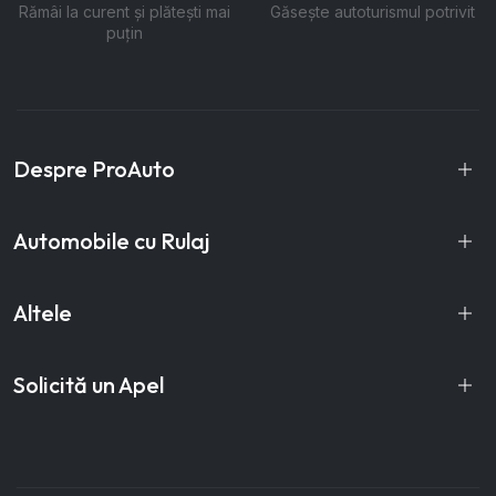
Rămâi la curent și plătești mai
Găsește autoturismul potrivit
puțin
Despre ProAuto
Automobile cu Rulaj
Altele
Solicită un Apel