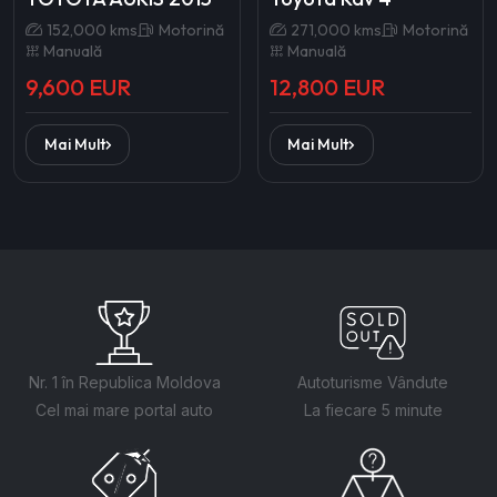
152,000 kms
Motorină
271,000 kms
Motorină
Manuală
Manuală
9,600 EUR
12,800 EUR
Mai Mult
Mai Mult
Nr. 1 în Republica Moldova
Autoturisme Vândute
Cel mai mare portal auto
La fiecare 5 minute