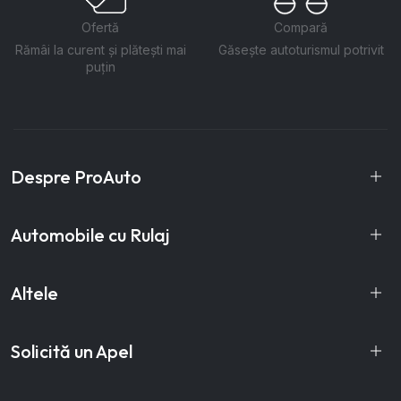
Ofertă
Compară
Rămâi la curent și plătești mai
Găsește autoturismul potrivit
puțin
Despre ProAuto
Automobile cu Rulaj
Altele
Solicită un Apel