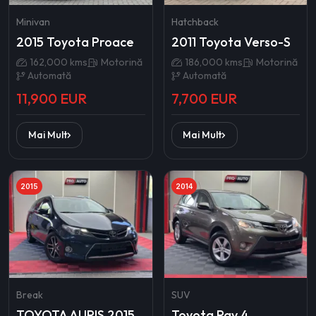
Minivan
Hatchback
2015 Toyota Proace
2011 Toyota Verso-S
162,000 kms
Motorină
186,000 kms
Motorină
Automată
Automată
11,900 EUR
7,700 EUR
Mai Mult
Mai Mult
2015
2014
Break
SUV
TOYOTA AURIS 2015
Toyota Rav 4