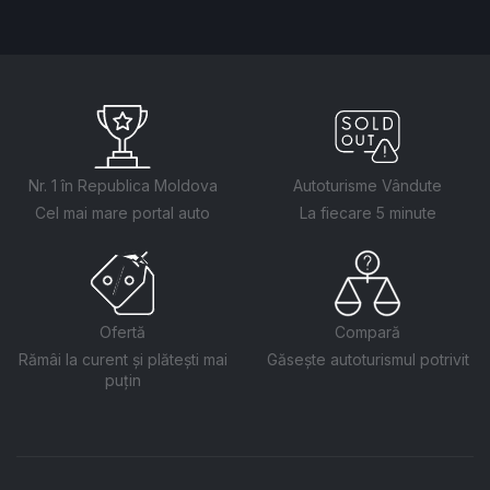
Nr. 1 în Republica Moldova
Autoturisme Vândute
Cel mai mare portal auto
La fiecare 5 minute
Ofertă
Compară
Rămâi la curent și plătești mai
Găsește autoturismul potrivit
puțin