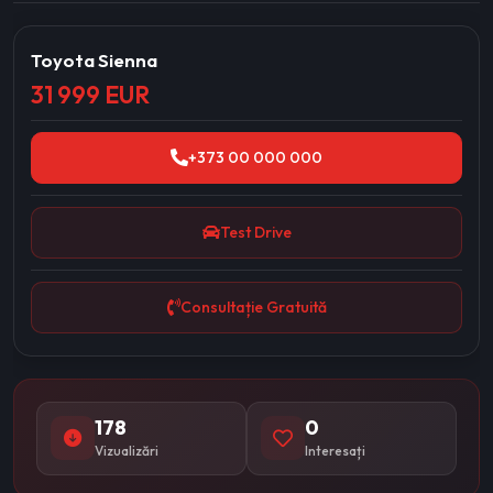
Toyota Sienna
31 999 EUR
+373 00 000 000
Test Drive
Consultație Gratuită
178
0
Vizualizări
Interesați