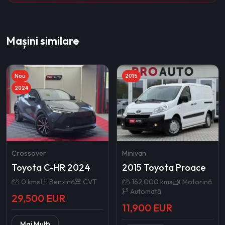
Mașini similare
Nou
2015
2024
Crossover
Minivan
Toyota C-HR 2024
2015 Toyota Proace
0 kms
Benzină
CVT
162,000 kms
Motorină
Automată
29,500 EUR
11,900 EUR
Mai Mult