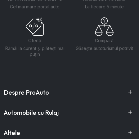
Cel mai mare portal auto
La fiecare 5 minute
Ofertă
Compară
Rămâi la curent și plătești mai
Găsește autoturismul potrivit
puțin
Despre ProAuto
Automobile cu Rulaj
Altele