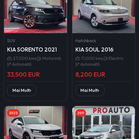
SUV
Hatchback
KIA SORENTO 2021
KIA SOUL 2016
27,000 kms
Motorină
11,000 kms
Electric
Automată
Automată
33,500 EUR
8,200 EUR
Mai Mult
Mai Mult
2023
2011