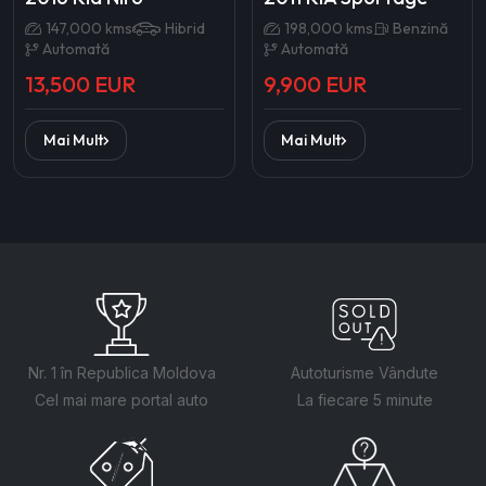
147,000 kms
Hibrid
198,000 kms
Benzină
Automată
Automată
13,500 EUR
9,900 EUR
Mai Mult
Mai Mult
Nr. 1 în Republica Moldova
Autoturisme Vândute
Cel mai mare portal auto
La fiecare 5 minute