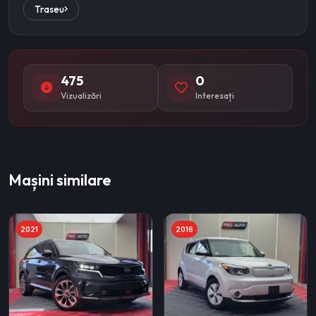
Traseu
475
0
Vizualizări
Interesați
Mașini similare
2021
2016