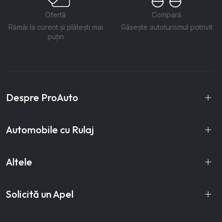
Ofertă
Compară
Rămâi la curent și plătești mai
Găsește autoturismul potrivit
puțin
Despre ProAuto
Automobile cu Rulaj
Altele
Solicită un Apel