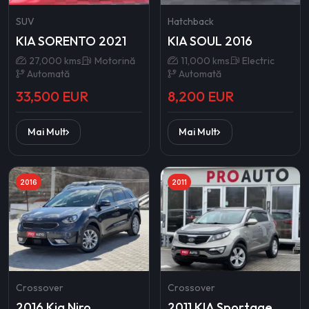
SUV
Hatchback
KIA SORENTO 2021
KIA SOUL 2016
27,000 kms
Motorină
11,000 kms
Electric
Automată
Automată
33,500 EUR
8,200 EUR
Mai Mult
Mai Mult
2016
2011
Crossover
Crossover
2016 Kia Niro
2011 KIA Sportage