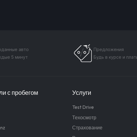
оданные авто
Предложения
ждые 5 минут
Будь в курсе и пла
и с пробегом
Услуги
Test Drive
Техосмотр
nz
Страхование