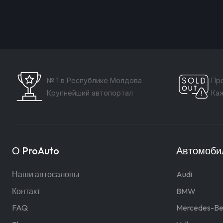
№ 1 в Республике Молдова
Пр
Крупнейший автопортал
Ка
О ProAuto
Автомобил
Наши автосалоны
Audi
Контакт
BMW
FAQ
Mercedes-Be