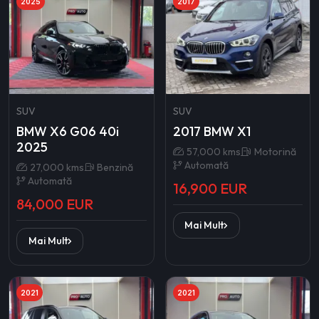
2025
2017
SUV
SUV
BMW X6 G06 40i
2017 BMW X1
2025
57,000 kms
Motorină
Automată
27,000 kms
Benzină
Automată
16,900 EUR
84,000 EUR
Mai Mult
Mai Mult
2021
2021