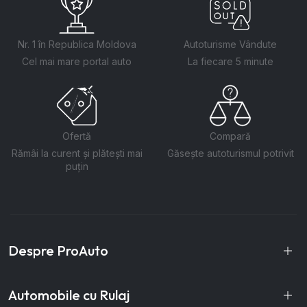
Nr. 1 în Republica Moldova
Autoturisme Vândute
Cel mai mare portal auto
La fiecare 5 minute
Ofertă
Compară
Rămâi la curent și plătești mai
Găsește autoturismul potrivit
puțin
Despre ProAuto
Automobile cu Rulaj