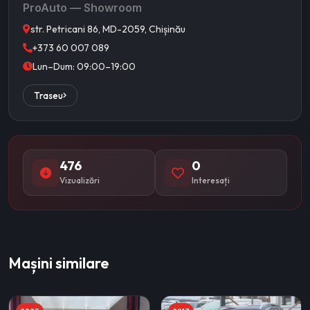
ProAuto — Showroom
str. Petricani 86, MD-2059, Chișinău
+373 60 007 089
Lun–Dum: 09:00–19:00
Traseu
476
0
Vizualizări
Interesați
Mașini similare