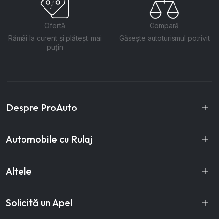
Ofertă
Compară
Rămâi la curent și plătești mai
Găsește autoturismul potrivit
puțin
Despre ProAuto
Automobile cu Rulaj
Altele
Solicită un Apel