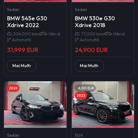
Sedan
Sedan
BMW 545e G30
BMW 530e G30
Xdrive 2022
Xdrive 2018
204,000 kms
Hibrid
77,000 kms
Hibrid
Automată
Automată
31,999 EUR
24,900 EUR
Mai Mult
Mai Mult
2020
-4,001 EUR
2023
Sedan
SUV