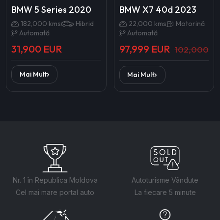
BMW 5 Series 2020
BMW X7 40d 2023
182,000 kms
Hibrid
22,000 kms
Motorină
Automată
Automată
31,900 EUR
97,999 EUR
102,000
Mai Mult
Mai Mult
Nr. 1 în Republica Moldova
Autoturisme Vândute
Cel mai mare portal auto
La fiecare 5 minute