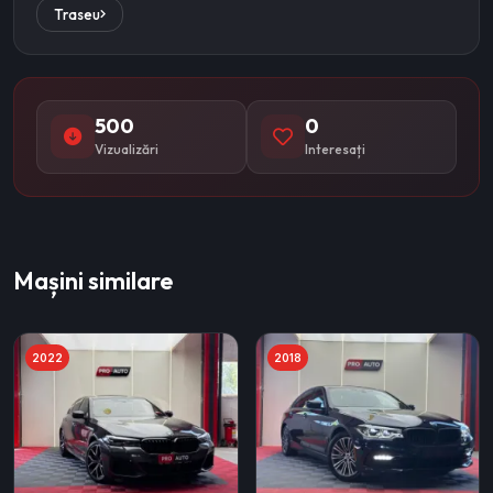
Traseu
500
0
Vizualizări
Interesați
Mașini similare
2022
2018