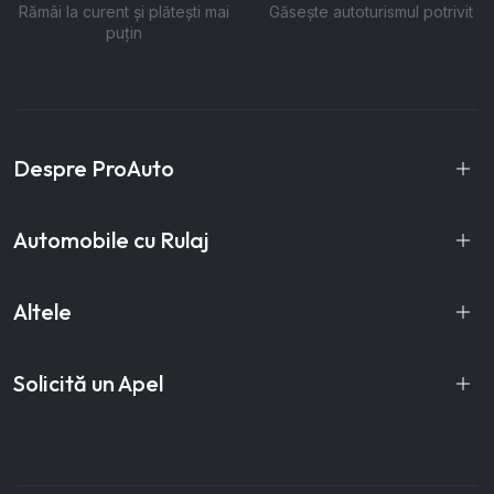
Rămâi la curent și plătești mai
Găsește autoturismul potrivit
puțin
Despre ProAuto
Automobile cu Rulaj
Altele
Solicită un Apel