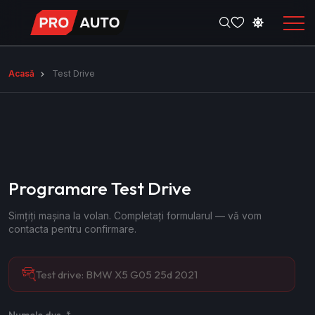
Acasă
Test Drive
Programare Test Drive
Simțiți mașina la volan. Completați formularul — vă vom
contacta pentru confirmare.
Test drive:
BMW X5 G05 25d 2021