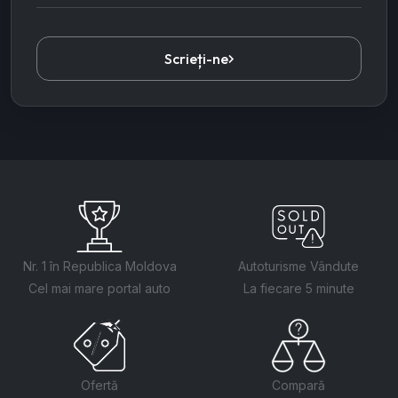
Scrieți-ne
Nr. 1 în Republica Moldova
Autoturisme Vândute
Cel mai mare portal auto
La fiecare 5 minute
Ofertă
Compară