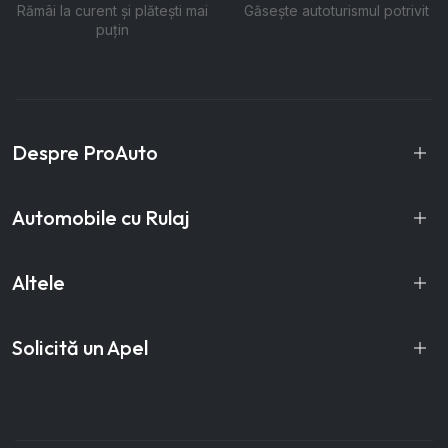
Rămâi la curent și plătești mai
Găsește autoturismul potrivit
puțin
Despre ProAuto
Automobile cu Rulaj
Altele
Solicită un Apel