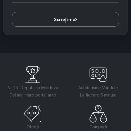
Scrieți-ne
Nr. 1 în Republica Moldova
Autoturisme Vândute
Cel mai mare portal auto
La fiecare 5 minute
Ofertă
Compară