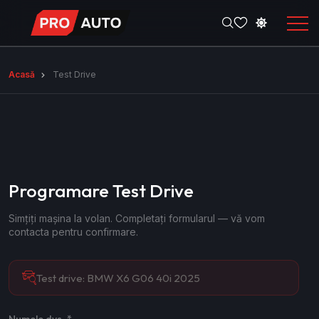
Acasă
Test Drive
Programare Test Drive
Simțiți mașina la volan. Completați formularul — vă vom
contacta pentru confirmare.
Test drive:
BMW X6 G06 40i 2025