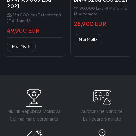
2021
80,000 kms
Motorină
Automată
164,000 kms
Motorină
Automată
28,900 EUR
49,900 EUR
Mai Mult
Mai Mult
Nr. 1 în Republica Moldova
Autoturisme Vândute
Cel mai mare portal auto
La fiecare 5 minute