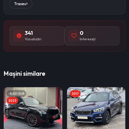
Traseu
341
0
Vizualizări
Interesați
Mașini similare
-4,001 EUR
2017
2023