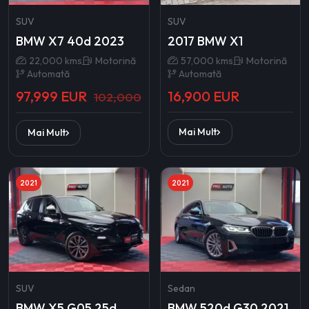
SUV
SUV
BMW X7 40d 2023
2017 BMW X1
22,000 kms
Motorină
57,000 kms
Motorină
Automată
Automată
97,999 EUR
16,900 EUR
102,000
Mai Mult
Mai Mult
2021
2021
SUV
Sedan
BMW X5 G05 25d
BMW 520d G30 2021