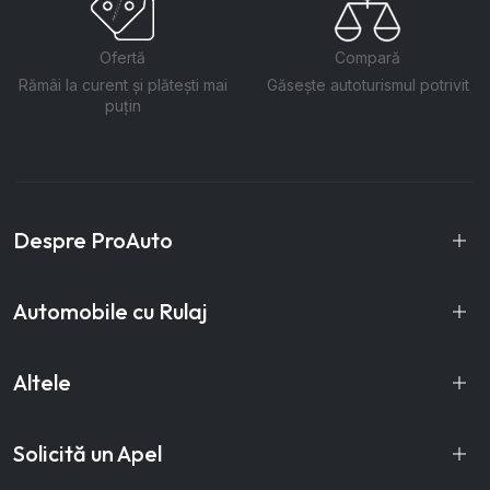
Ofertă
Compară
Rămâi la curent și plătești mai
Găsește autoturismul potrivit
puțin
Despre ProAuto
Automobile cu Rulaj
Altele
Solicită un Apel