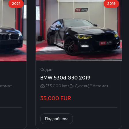
2021
2019
Седан
BMW 530d G30 2019
втомат
133,000 kms
Дизель
Автомат
35,000 EUR
Подробнее