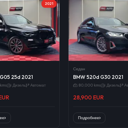
2021
Седан
G05 25d 2021
BMW 520d G30 2021
 kms
Дизель
Автомат
80,000 kms
Дизель
А
EUR
28,900 EUR
ее
Подробнее