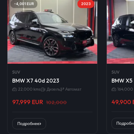
-4,001 EUR
2023
SUV
SUV
BMW X7 40d 2023
BMW X5 
22,000 kms
Дизель
Автомат
164,000
97,999 EUR
49,900 
102,000
Подробн
Подробнее