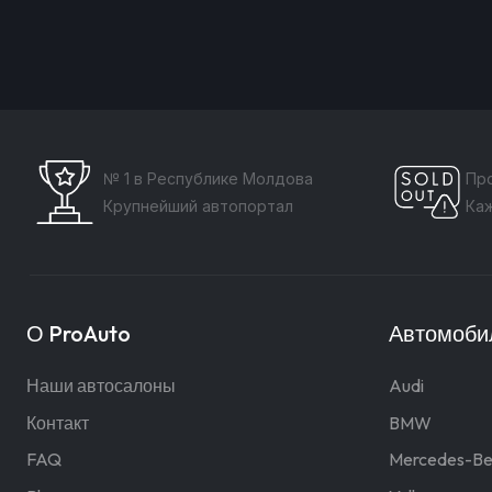
№ 1 в Республике Молдова
Пр
Крупнейший автопортал
Ка
О ProAuto
Автомобил
Наши автосалоны
Audi
Контакт
BMW
FAQ
Mercedes-Be