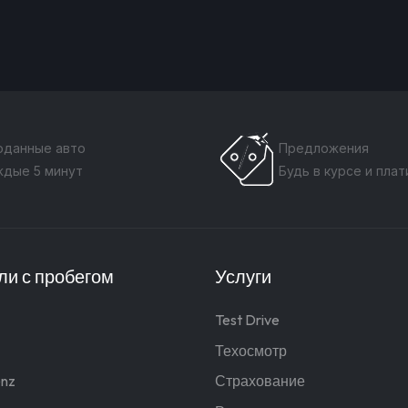
оданные авто
Предложения
ждые 5 минут
Будь в курсе и пла
и с пробегом
Услуги
Test Drive
Техосмотр
nz
Страхование