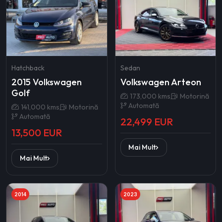
Hatchback
Sedan
2015 Volkswagen
Volkswagen Arteon
Golf
173,000 kms
Motorină
Automată
141,000 kms
Motorină
Automată
22,499 EUR
13,500 EUR
Mai Mult
Mai Mult
2014
2023