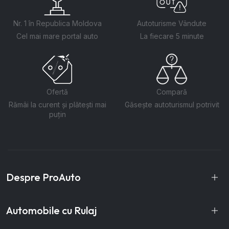
Nr. 1 în Republica Moldova
Autoturisme Vândute
Cel mai mare portal auto
La fiecare 5 minute
Ofertă
Compară
Rămâi la curent și plătești mai
Găsește autoturismul potrivit
puțin
Despre ProAuto
Automobile cu Rulaj