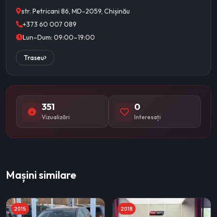
str. Petricani 86, MD-2059, Chișinău
+373 60 007 089
Lun–Dum: 09:00–19:00
Traseu
351
0
Vizualizări
Interesați
Mașini similare
2015
2018