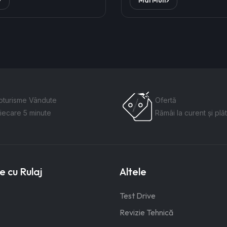
oturisme Vândute
Ofertă
fiecare 5 minute
Rămâi la curent și plăt
 cu Rulaj
Altele
Test Drive
Revizie Tehnică