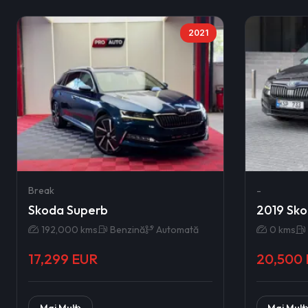
2021
Break
-
Skoda Superb
2019 Sko
192,000 kms
Benzină
Automată
0 kms
17,299 EUR
20,500
Mai Mult
Mai Mult