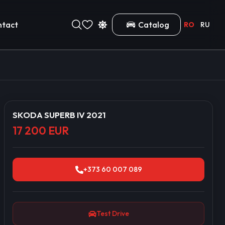
ntact
Catalog
RO
RU
SKODA SUPERB IV 2021
17 200 EUR
+373 60 007 089
Test Drive