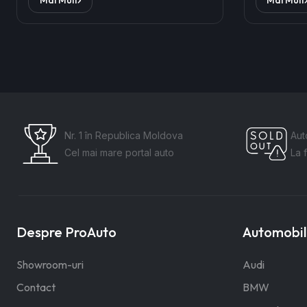
Nr. 1 în Republica Moldova
Aut
Cel mai mare portal auto
La 
Despre ProAuto
Automobile
Showroom-uri
Audi
Contact
BMW