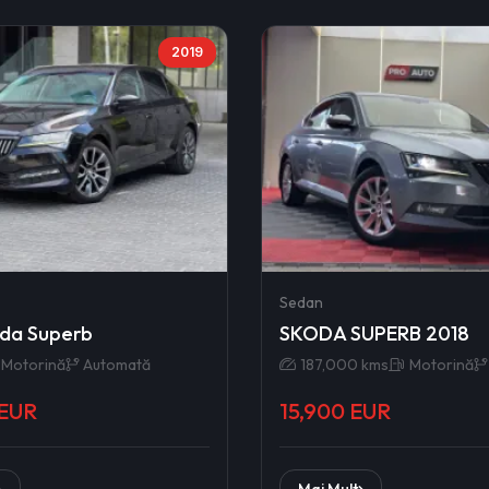
2019
Sedan
da Superb
SKODA SUPERB 2018
Motorină
Automată
187,000 kms
Motorină
 EUR
15,900 EUR
Mai Mult