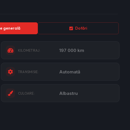
e generală
Dotări
197 000 km
KILOMETRAJ:
Automată
TRANSMISIE:
Albastru
CULOARE: