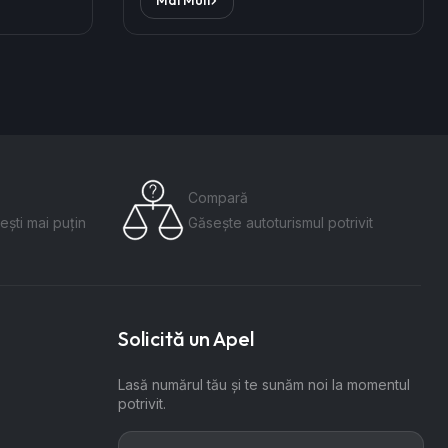
Compară
ești mai puțin
Găsește autoturismul potrivit
Solicită un Apel
Lasă numărul tău și te sunăm noi la momentul
potrivit.