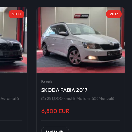
2018
2017
Break
SKODA FABIA 2017
Automată
281,000 kms
Motorină
Manuală
6,800 EUR
Mai Mult