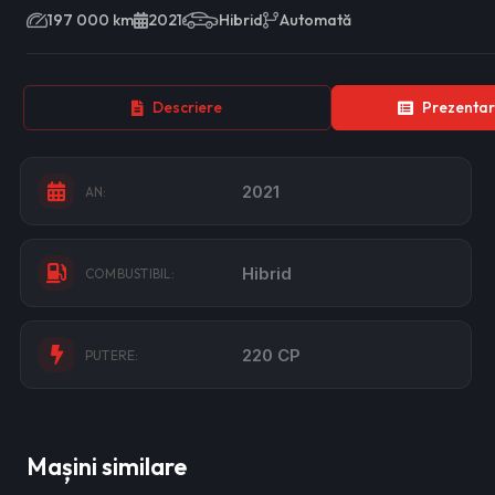
197 000 km
2021
Hibrid
Automată
Descriere
Prezentar
2021
AN:
Hibrid
COMBUSTIBIL:
220 CP
PUTERE:
Mașini similare