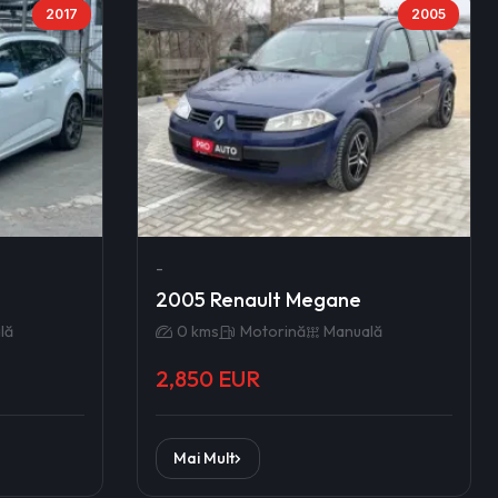
2017
2005
-
2005 Renault Megane
lă
0 kms
Motorină
Manuală
2,850 EUR
Mai Mult