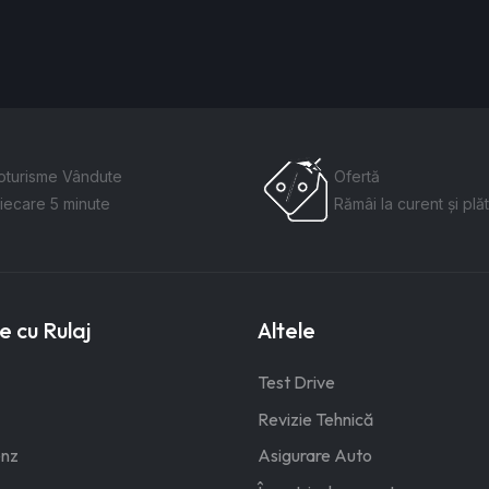
oturisme Vândute
Ofertă
fiecare 5 minute
Rămâi la curent și plăt
 cu Rulaj
Altele
Test Drive
Revizie Tehnică
nz
Asigurare Auto