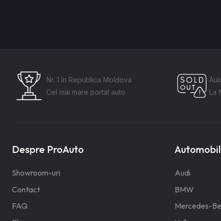
Nr. 1 în Republica Moldova
Aut
Cel mai mare portal auto
La 
Despre ProAuto
Automobile
Showroom-uri
Audi
Contact
BMW
FAQ
Mercedes-Be