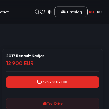
ntact
Catalog
RO
RU
2017 Renault Kadjar
12 900 EUR
+373 785 07 000
Test Drive