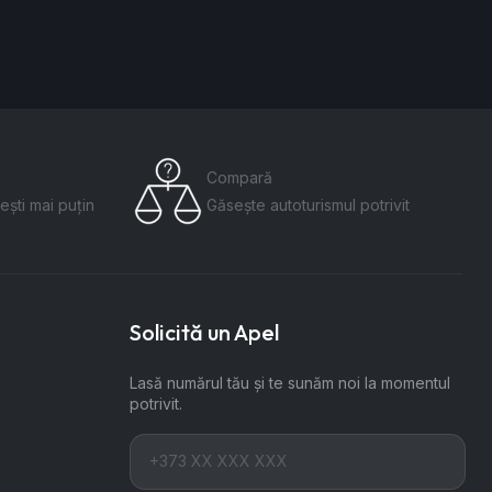
Compară
ești mai puțin
Găsește autoturismul potrivit
Solicită un Apel
Lasă numărul tău și te sunăm noi la momentul
potrivit.