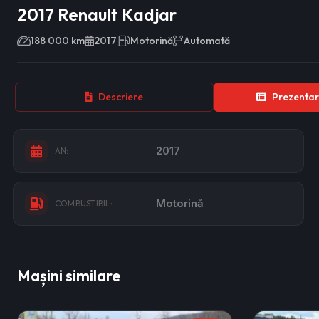
2017 Renault Kadjar
188 000 km
2017
Motorină
Automată
Descriere
Prezentar
2017
AN:
Motorină
COMBUSTIBIL:
Mașini similare