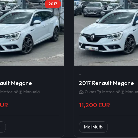
2017
-
ault Megane
2017 Renault Megane
Motorină
Manuală
0 kms
Motorină
Manua
EUR
11,200 EUR
Mai Mult