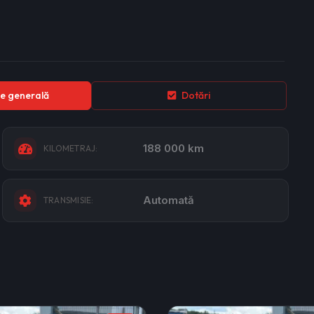
e generală
Dotări
188 000 km
KILOMETRAJ:
Automată
TRANSMISIE: