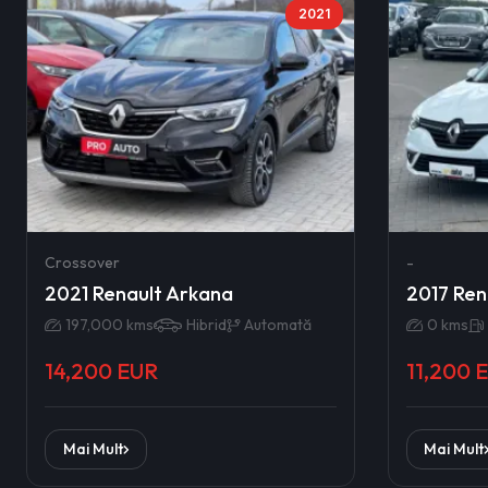
2021
Crossover
-
2021 Renault Arkana
2017 Ren
197,000 kms
Hibrid
Automată
0 kms
14,200 EUR
11,200 
Mai Mult
Mai Mult