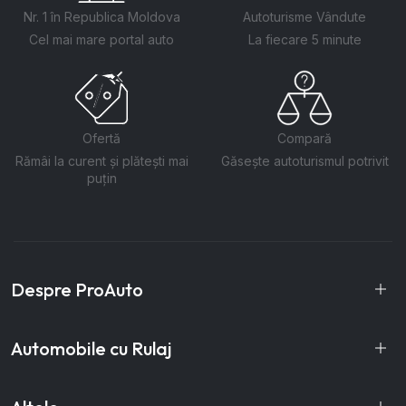
Nr. 1 în Republica Moldova
Autoturisme Vândute
Cel mai mare portal auto
La fiecare 5 minute
Ofertă
Compară
Rămâi la curent și plătești mai
Găsește autoturismul potrivit
puțin
Despre ProAuto
Automobile cu Rulaj