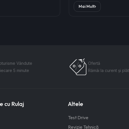
Mai Mult
oturisme Vândute
Ofertă
fiecare 5 minute
Rămâi la curent și plăt
 cu Rulaj
Altele
Test Drive
Revizie Tehnică