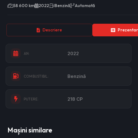
58 600 km
2022
Benzină
Automată
Descriere
Prezentar
2022
AN:
Benzină
COMBUSTIBIL:
218 CP
PUTERE:
Mașini similare