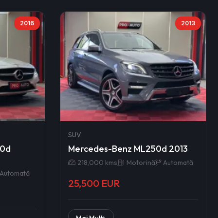
2016
2013
SUV
50d
Mercedes-Benz ML250d 2013
218,000 kms
Motorină
Automată
Automată
25,500 EUR
Mai Mult