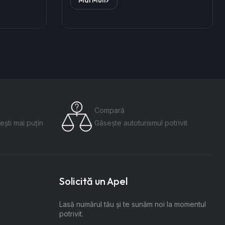
Compară
ești mai puțin
Găsește autoturismul potrivit
Solicită un Apel
Lasă numărul tău și te sunăm noi la momentul
potrivit.