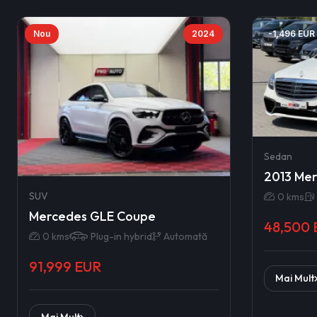
Nou
2024
-1,496 EUR
Sedan
2013 Mer
SUV
0 kms
Mercedes GLE Coupe
48,500
0 kms
Plug-in hybrid
Automată
91,999 EUR
Mai Mult
Mai Mult