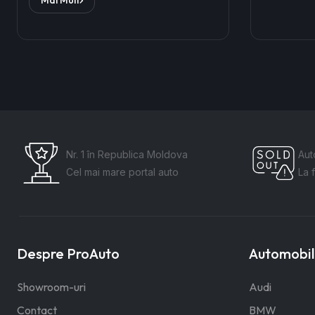
Nr. 1 în Republica Moldova
Aut
Cel mai mare portal auto
La 
Despre ProAuto
Automobile
Showroom-uri
Audi
Contact
BMW