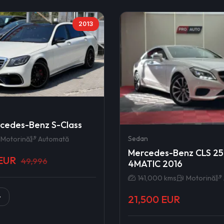
2013
cedes-Benz S-Class
Sedan
Motorină
Automată
Mercedes-Benz CLS 2
 EUR
49,996
4MATIC 2016
141,000 kms
Motorină
21,500 EUR