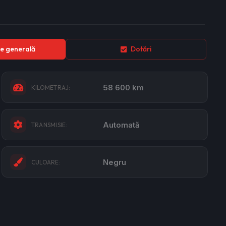
e generală
Dotări
58 600 km
KILOMETRAJ:
Automată
TRANSMISIE:
Negru
CULOARE: