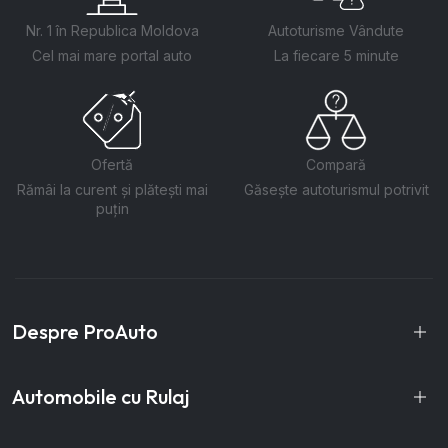
Nr. 1 în Republica Moldova
Autoturisme Vândute
Cel mai mare portal auto
La fiecare 5 minute
Ofertă
Compară
Rămâi la curent și plătești mai
Găsește autoturismul potrivit
puțin
Despre ProAuto
Automobile cu Rulaj