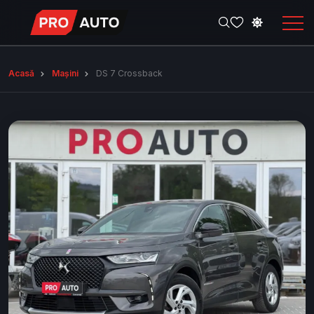
Acasă
Mașini
DS 7 Crossback