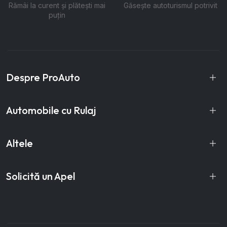
Rămâi la curent și plătești mai
Găsește autoturismul potrivit
puțin
Despre ProAuto
Automobile cu Rulaj
Altele
Solicită un Apel