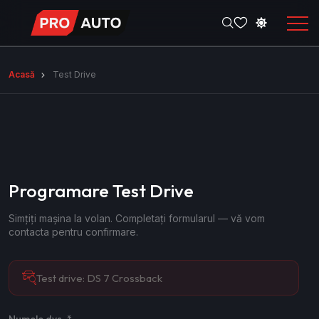
Acasă
Test Drive
Programare Test Drive
Simțiți mașina la volan. Completați formularul — vă vom
contacta pentru confirmare.
Test drive:
DS 7 Crossback