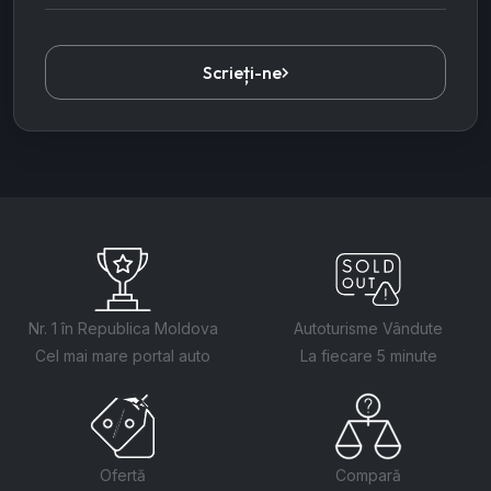
Scrieți-ne
Nr. 1 în Republica Moldova
Autoturisme Vândute
Cel mai mare portal auto
La fiecare 5 minute
Ofertă
Compară