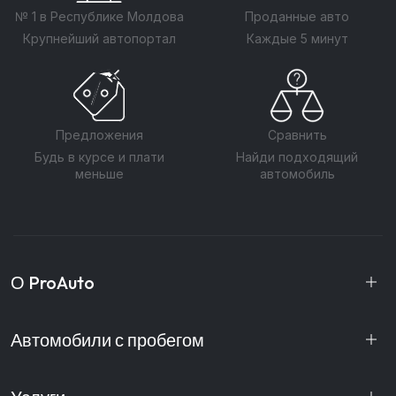
№ 1 в Республике Молдова
Проданные авто
Крупнейший автопортал
Каждые 5 минут
Предложения
Сравнить
Будь в курсе и плати
Найди подходящий
меньше
автомобиль
О ProAuto
Автомобили с пробегом