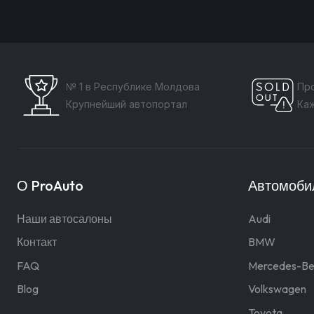
№ 1 в Республике Молдова
Пр
Крупнейший автопортал
Ка
О ProAuto
Автомобил
Наши автосалоны
Audi
Контакт
BMW
FAQ
Mercedes-Be
Blog
Volkswagen
Toyota