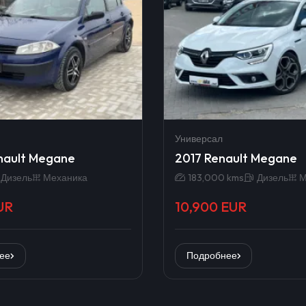
Универсал
nault Megane
2017 Renault Megane
Дизель
Механика
183,000 kms
Дизель
М
UR
10,900 EUR
ее
Подробнее