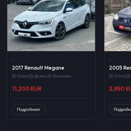
-
-
2017 Renault Megane
2005 Re
0 kms
Дизель
Механика
0 kms
11,200 EUR
2,850 E
Подробнее
Подробн