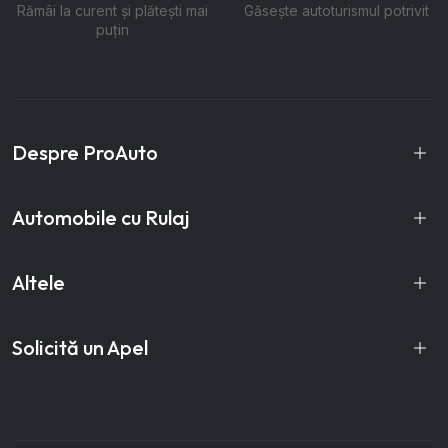
Rămâi la curent și plătești mai
Găsește autoturismul potrivit
puțin
Despre ProAuto
Automobile cu Rulaj
Altele
Solicită un Apel