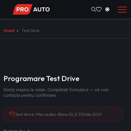
Acasă
Test Drive
Programare Test Drive
Simțiți mașina la volan. Completați formularul — vă vom
contacta pentru confirmare.
Test drive:
Mercedes-Benz GLE 350de 2021