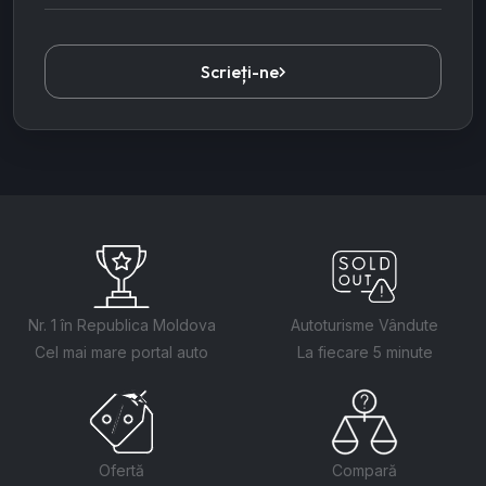
Scrieți-ne
Nr. 1 în Republica Moldova
Autoturisme Vândute
Cel mai mare portal auto
La fiecare 5 minute
Ofertă
Compară