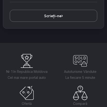
Scrieți-ne
Nr. 1 în Republica Moldova
Autoturisme Vândute
Cel mai mare portal auto
La fiecare 5 minute
Ofertă
Compară