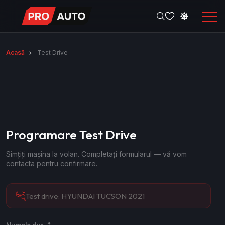
Acasă
Test Drive
Programare Test Drive
Simțiți mașina la volan. Completați formularul — vă vom
contacta pentru confirmare.
Test drive:
HYUNDAI TUCSON 2021