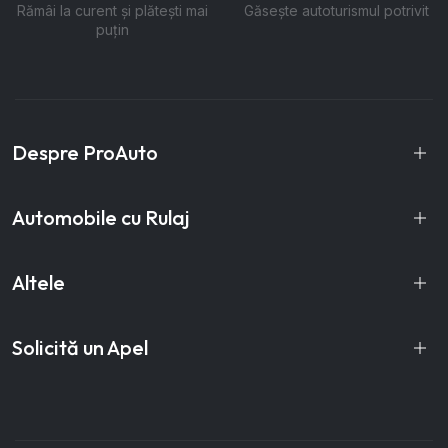
Rămâi la curent și plătești mai
Găsește autoturismul potrivit
puțin
Despre ProAuto
Automobile cu Rulaj
Altele
Solicită un Apel