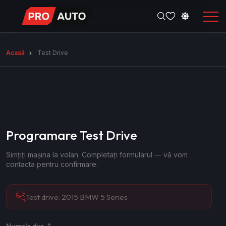
Acasă
Test Drive
Programare Test Drive
Simțiți mașina la volan. Completați formularul — vă vom
contacta pentru confirmare.
Test drive:
2015 BMW 5 Series