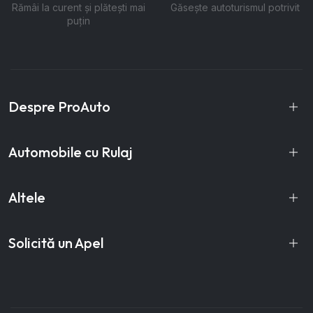
Rămâi la curent și plătești mai
Găsește autoturismul potrivit
puțin
Despre ProAuto
Automobile cu Rulaj
Altele
Solicită un Apel