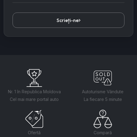
Scrieți-ne
Nr. 1 în Republica Moldova
Autoturisme Vândute
Cel mai mare portal auto
La fiecare 5 minute
Ofertă
Compară