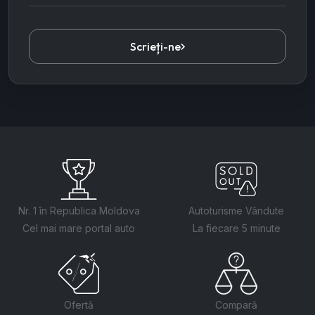
Scrieți-ne
Nr. 1 în Republica Moldova
Autoturisme Vândute
Cel mai mare portal auto
La fiecare 5 minute
Ofertă
Compară