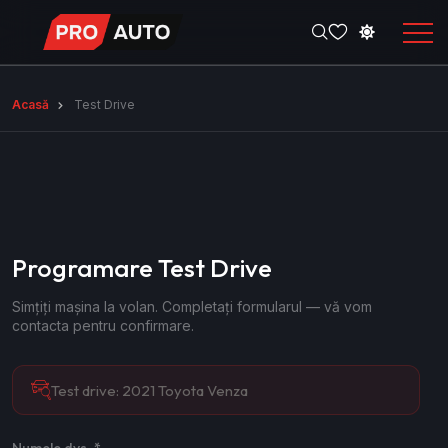
Acasă
Test Drive
Programare Test Drive
Simțiți mașina la volan. Completați formularul — vă vom
contacta pentru confirmare.
Test drive:
2021 Toyota Venza