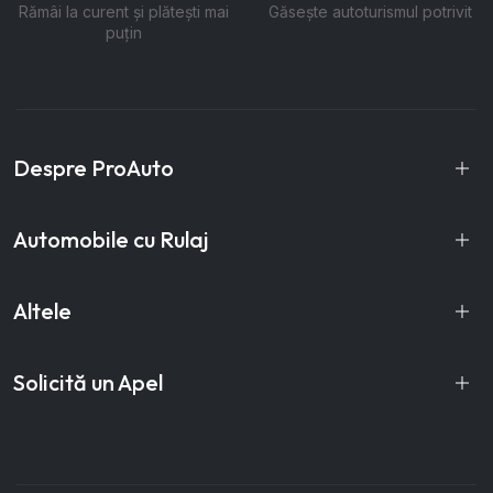
Rămâi la curent și plătești mai
Găsește autoturismul potrivit
puțin
Despre ProAuto
Automobile cu Rulaj
Altele
Solicită un Apel