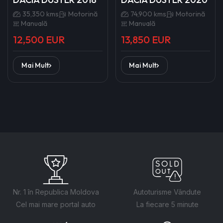
35,350 kms
Motorină
74,900 kms
Motorină
Manuală
Manuală
12,500 EUR
13,850 EUR
Mai Mult
Mai Mult
Nr. 1 în Republica Moldova
Autoturisme Vândute
Cel mai mare portal auto
La fiecare 5 minute