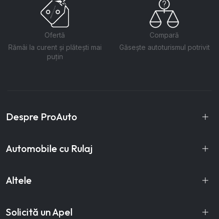
Ofertă
Compară
Rămâi la curent și plătești mai
Găsește autoturismul potrivit
puțin
Despre ProAuto
Automobile cu Rulaj
Altele
Solicită un Apel