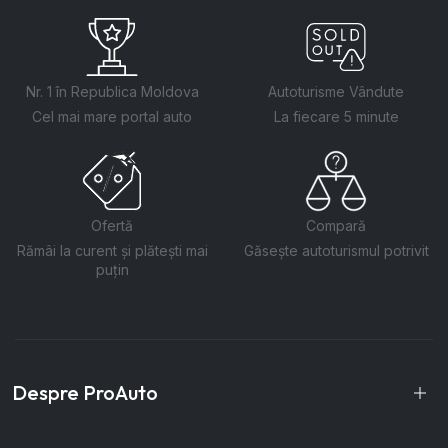
Nr. 1 în Republica Moldova
Autoturisme Vândute
Cel mai mare portal auto
La fiecare 5 minute
Ofertă
Compară
Rămâi la curent și plătești mai
Găsește autoturismul potrivit
puțin
Despre ProAuto