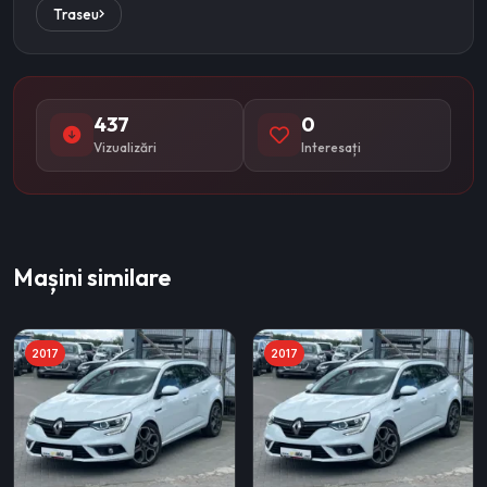
Traseu
437
0
Vizualizări
Interesați
Mașini similare
2017
2017