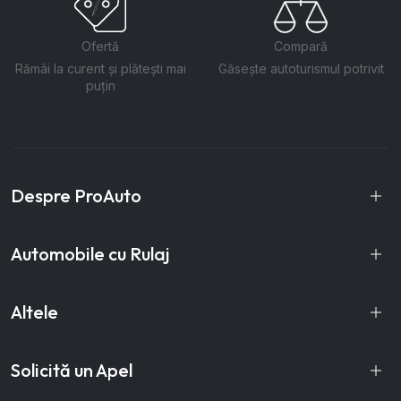
Ofertă
Compară
Rămâi la curent și plătești mai
Găsește autoturismul potrivit
puțin
Despre ProAuto
Automobile cu Rulaj
Altele
Solicită un Apel