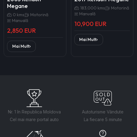
Megane
183,000 kms
Motorină
Manuală
0 kms
Motorină
Manuală
10,900 EUR
2,850 EUR
Mai Mult
Mai Mult
Nr. 1 în Republica Moldova
Autoturisme Vândute
Cel mai mare portal auto
La fiecare 5 minute