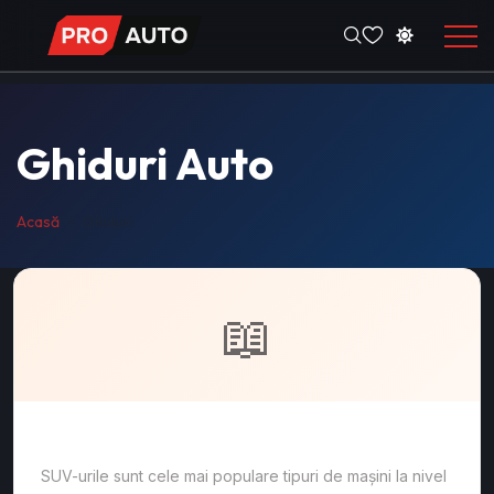
Ghiduri Auto
Acasă
Ghiduri
📖
Cum alegi un SUV în 2026?
SUV-urile sunt cele mai populare tipuri de mașini la nivel