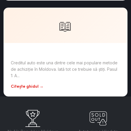
📖
Cum cumperi o mașină în rate în Moldova
Creditul auto este una dintre cele mai populare metode
de achiziție în Moldova. Iată tot ce trebuie să știți. Pasul
1: A...
Citește ghidul →