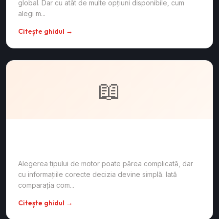
global. Dar cu atât de multe opțiuni disponibile, cum
alegi m...
Citește ghidul →
📖
Benzină vs Diesel vs Hibrid — ce să alegi în
2026?
Alegerea tipului de motor poate părea complicată, dar
cu informațiile corecte decizia devine simplă. Iată
comparația com...
Citește ghidul →