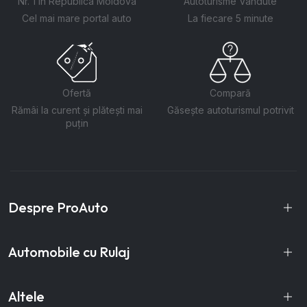
Nr. 1 în Republica Moldova
Autoturisme Vândute
Cel mai mare portal auto
La fiecare 5 minute
Ofertă
Compară
Rămâi la curent și plătești mai
Găsește autoturismul potrivit
puțin
Despre ProAuto
Automobile cu Rulaj
Altele