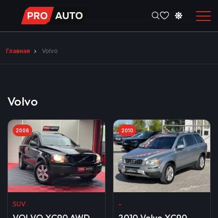
Главная
Volvo
Volvo
2006
2010
SUV
-
VOLVO XC90 AWD
2010 Volvo XC90