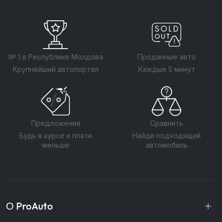
№ 1 в Республике Молдова
Проданные авто
Крупнейший автопортал
Каждые 5 минут
Предложения
Сравнить
Будь в курсе и плати
Найди подходящий
меньше
автомобиль
О ProAuto