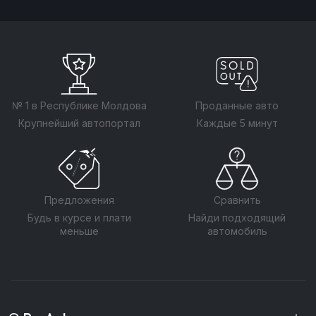
№ 1 в Республике Молдова
Проданные авто
Крупнейший автопортал
Каждые 5 минут
Предложения
Сравнить
Будь в курсе и плати
Найди подходящий
меньше
автомобиль