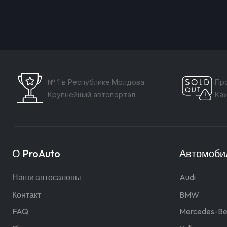
№ 1 в Республике Молдова
Пр
Крупнейший автопортал
Ка
О ProAuto
Автомобил
Наши автосалоны
Audi
Контакт
BMW
FAQ
Mercedes-Be