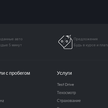
оданные авто
Предложения
ждые 5 минут
Будь в курсе и пла
и с пробегом
Услуги
Test Drive
Техосмотр
nz
Страхование