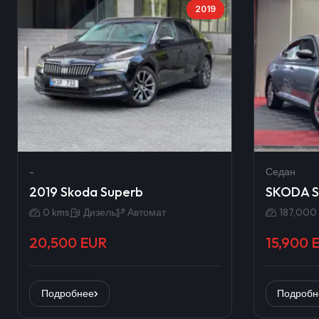
2019
-
Седан
2019 Skoda Superb
SKODA S
0 kms
Дизель
Автомат
187,000
20,500 EUR
15,900 
Подробнее
Подробн