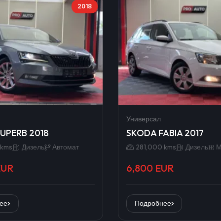
2018
Универсал
UPERB 2018
SKODA FABIA 2017
 kms
Дизель
Автомат
281,000 kms
Дизель
М
EUR
6,800 EUR
ее
Подробнее