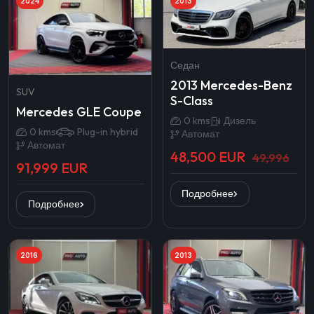
2024
2013
Седан
2013 Mercedes-Benz
SUV
S-Class
Mercedes GLE Coupe
0 kms
Дизель
0 kms
Plug-in hybrid
Автомат
Автомат
48,500 EUR
49,996
91,999 EUR
Подробнее
Подробнее
2016
2013