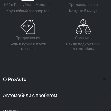
№ 1 в Республике Молдова
Проданные авто
Крупнейший автопортал
Каждые 5 минут
Предложения
Сравнить
Будь в курсе и плати
Найди подходящий
меньше
автомобиль
О ProAuto
Автомобили с пробегом