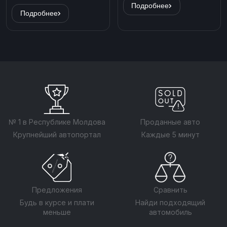
Подробнее
Подробнее
№ 1 в Республике Молдова
Проданные авто
Крупнейший автопортал
Каждые 5 минут
Предложения
Сравнить
Будь в курсе и плати
Найди подходящий
меньше
автомобиль