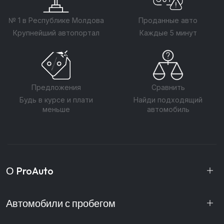
№ 1 в Республике Молдова
Проданные авто
Крупнейший автопортал
Каждые 5 минут
Предложения
Сравнить
Будь в курсе и плати
Найди подходящий
меньше
автомобиль
О ProAuto
Автомобили с пробегом