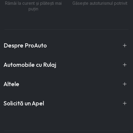
Rămâi la curent și plătești mai
Găsește autoturismul potrivit
puțin
Despre ProAuto
Automobile cu Rulaj
Altele
Solicită un Apel