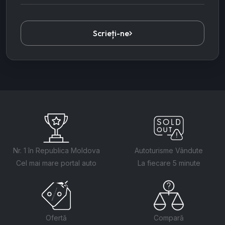
Scrieți-ne
Nr. 1 în Republica Moldova
Autoturisme Vândute
Cel mai mare portal auto
La fiecare 5 minute
Ofertă
Compară