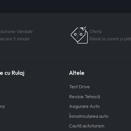
oturisme Vândute
Ofertă
fiecare 5 minute
Rămâi la curent și plăt
 cu Rulaj
Altele
Test Drive
Revizie Tehnică
nz
Asigurare Auto
Înmatricularea auto
Caută autoturism