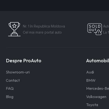
Nr. 1 în Republica Moldova
Aut
Cel mai mare portal auto
La 
Despre ProAuto
Automobile
Showroom-uri
Audi
Contact
BMW
FAQ
Mercedes-Be
Blog
Volkswagen
Toyota