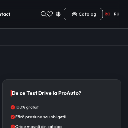
ntact
Catalog
RO
RU
De ce Test Drive la ProAuto?
100% gratuit
Fără presiune sau obligații
Orice mașină din catalog