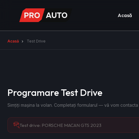
Acasă
Acasă
Test Drive
Programare Test Drive
Simțiți mașina la volan. Completați formularul — vă vom contacta
Test drive:
PORSCHE MACAN GTS 2023