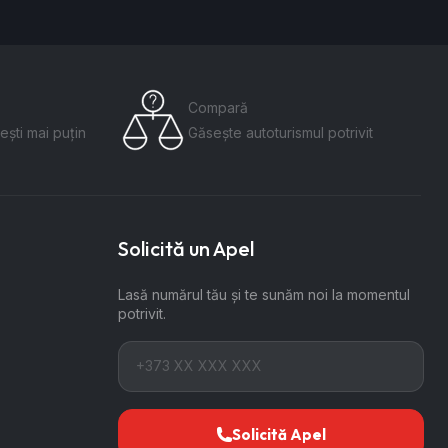
Compară
ești mai puțin
Găsește autoturismul potrivit
Solicită un Apel
Lasă numărul tău și te sunăm noi la momentul
potrivit.
Solicită Apel