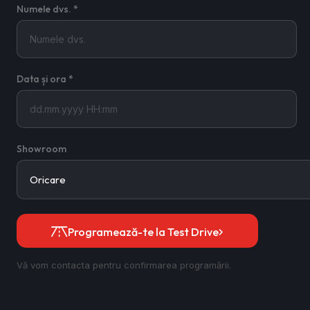
Numele dvs. *
Data și ora *
Showroom
Programează-te la Test Drive
Vă vom contacta pentru confirmarea programării.