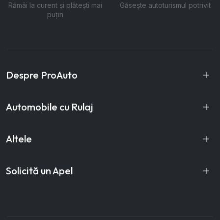
Rămâi la curent și plătești mai
Găsește autoturismul potrivit
puțin
Despre ProAuto
Automobile cu Rulaj
Altele
Solicită un Apel