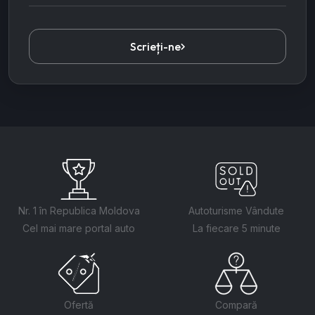
Scrieți-ne
Nr. 1 în Republica Moldova
Autoturisme Vândute
Cel mai mare portal auto
La fiecare 5 minute
Ofertă
Compară