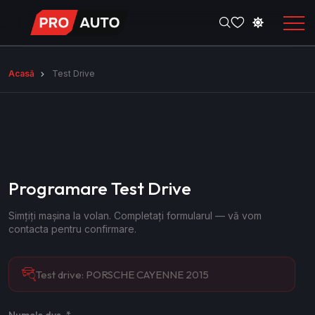
Acasă
Test Drive
Programare Test Drive
Simțiți mașina la volan. Completați formularul — vă vom
contacta pentru confirmare.
Test drive:
PORSCHE CAYENNE 2015