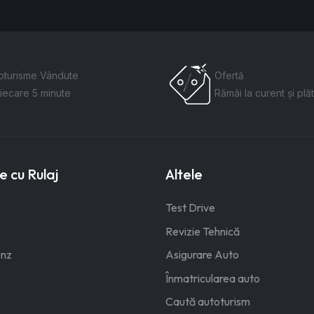
oturisme Vândute
Ofertă
fiecare 5 minute
Rămâi la curent și plăt
 cu Rulaj
Altele
Test Drive
Revizie Tehnică
nz
Asigurare Auto
Înmatricularea auto
Caută autoturism