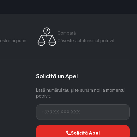
Compară
ești mai puțin
Găsește autoturismul potrivit
Solicită un Apel
Lasă numărul tău și te sunăm noi la momentul
potrivit.
Solicită Apel