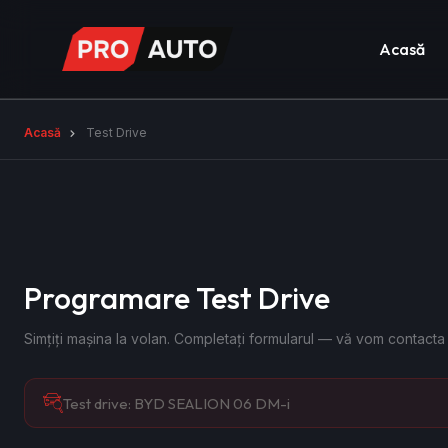
Acasă
Acasă
Test Drive
Programare Test Drive
Simțiți mașina la volan. Completați formularul — vă vom contacta
Test drive:
BYD SEALION 06 DM-i