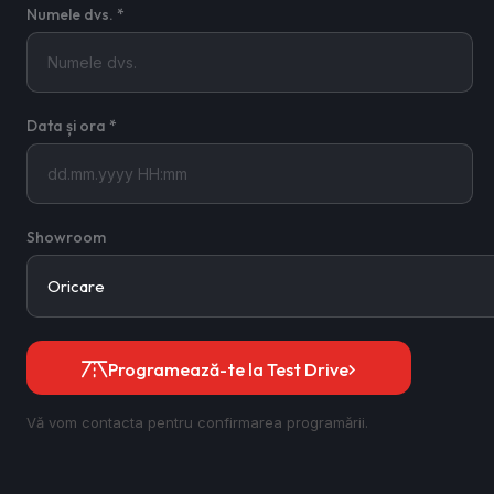
Numele dvs. *
Data și ora *
Showroom
Programează-te la Test Drive
Vă vom contacta pentru confirmarea programării.