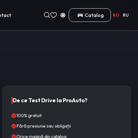
ntact
Catalog
RO
RU
De ce Test Drive la ProAuto?
100% gratuit
Fără presiune sau obligații
Orice mașină din catalog