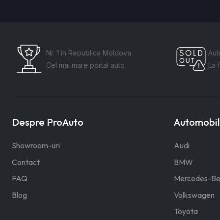
Nr. 1 în Republica Moldova
Aut
Cel mai mare portal auto
La 
Despre ProAuto
Automobile
Showroom-uri
Audi
Contact
BMW
FAQ
Mercedes-Be
Blog
Volkswagen
Toyota